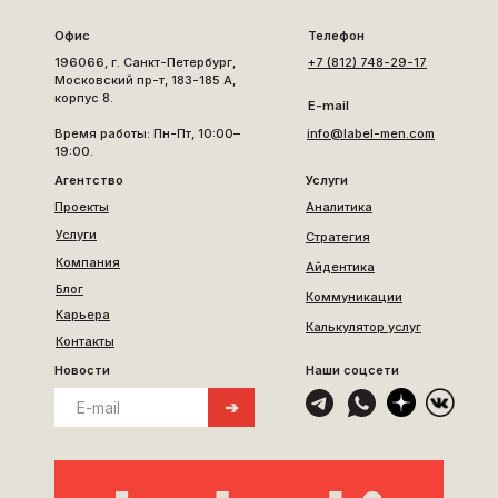
Офис
Телефон
196066, г. Санкт-Петербург,
+7 (812) 748-29-17
Чебаркульская
Хорошее дело
птица
Московский пр-т, 183-185 А,
корпус 8.
E-mail
Время работы: Пн-Пт, 10:00–
info@label-men.com
19:00.
Агентство
Услуги
Проекты
Аналитика
Услуги
Стратегия
Компания
Айдентика
Блог
Коммуникации
Бульмени
Карьера
Ультрамарин
Калькулятор услуг
Контакты
Новости
Наши соцсети
➔