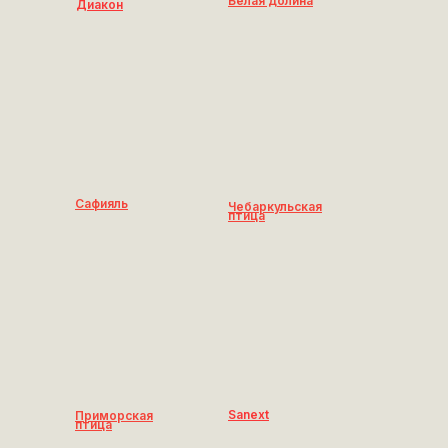
Белая долина
Диакон
Сафияль
Чебаркульская
птица
Sanext
Приморская
птица