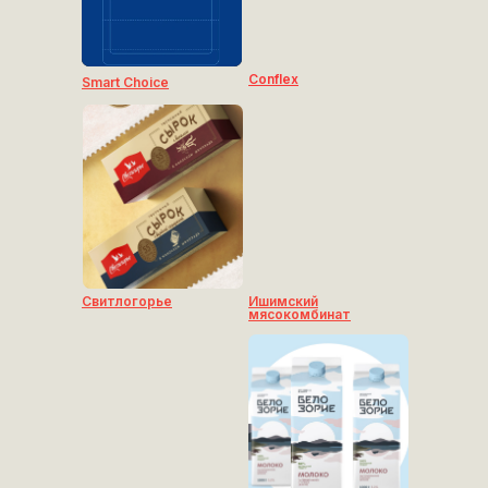
Сonflex
Smart Choice
Свитлогорье
Ишимский
мясокомбинат