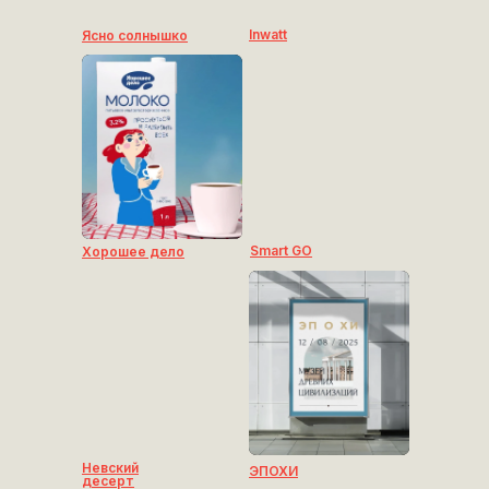
Inwatt
Ясно солнышко
Smart GO
Хорошее дело
Невский
ЭПОХИ
десерт