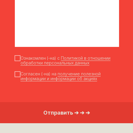
Inwatt
Плитонит
Soft
management
Приморская
Томмолоко
птица
Ознакомлен (-на) с
Политикой в отношении
обработки персональных данных
Remaksa
Согласен (-на) на
получение полезной
информации и информации об акциях
Ясно солнышко
АМКА
Отправить ➔ ➔ ➔