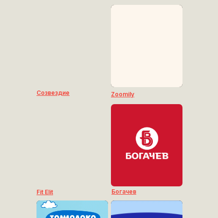
Созвездие
Zoomily
Богачев
Fit Elit