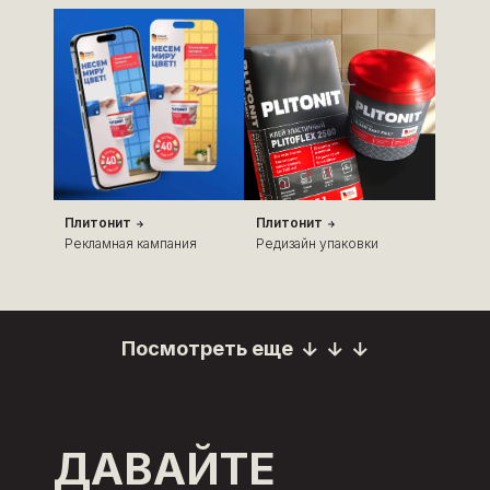
Плитонит
Плитонит
Рекламная кампания
Редизайн упаковки
Посмотреть еще
Посмотреть еще
ДАВАЙТЕ