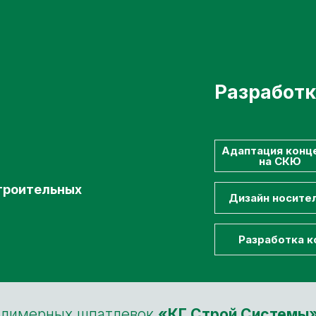
Разработк
Адаптация конц
на СКЮ
строительных
Дизайн носите
Разработка к
полимерных шпатлевок
«КГ Строй Системы