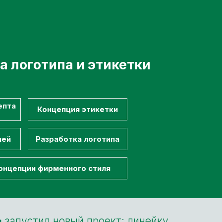
а логотипа и этикетки
епта
Концепция этикетки
лей
Разработка логотипа
онцепции фирменного стиля
»
запустил новый проект: линейку