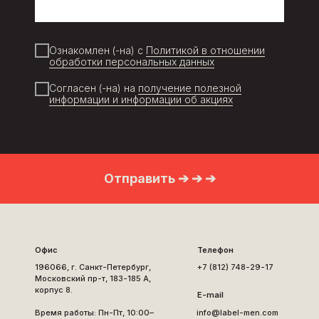
Ознакомлен (-на) с
Политикой в отношении
обработки персональных данных
Согласен (-на) на
получение полезной
информации и информации об акциях
Отправить ➔ ➔ ➔
Офис
Телефон
196066, г. Санкт-Петербург,
+7 (812) 748-29-17
Московский пр-т, 183-185 А,
корпус 8.
E-mail
Время работы: Пн-Пт, 10:00–
info@label-men.com