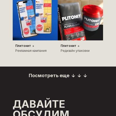
Плитонит
Плитонит
Рекламная кампания
Редизайн упаковки
Посмотреть еще
Посмотреть еще
ДАВАЙТЕ
ОБСУДИМ