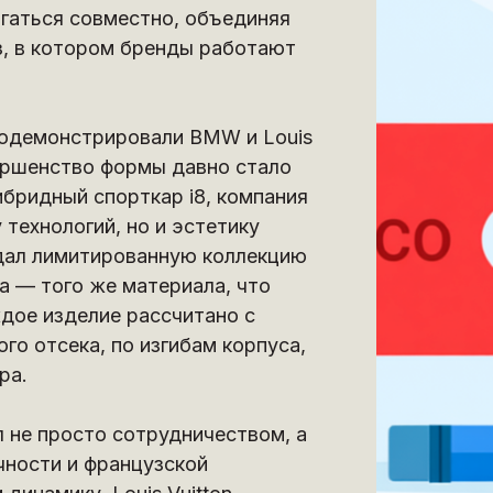
игаться совместно, объединяя
з, в котором бренды работают
одемонстрировали BMW и Louis
вершенство формы давно стало
бридный спорткар i8, компания
 технологий, но и эстетику
оздал лимитированную коллекцию
а — того же материала, что
ждое изделие рассчитано с
го отсека, по изгибам корпуса,
ра.
 не просто сотрудничеством, а
чности и французской