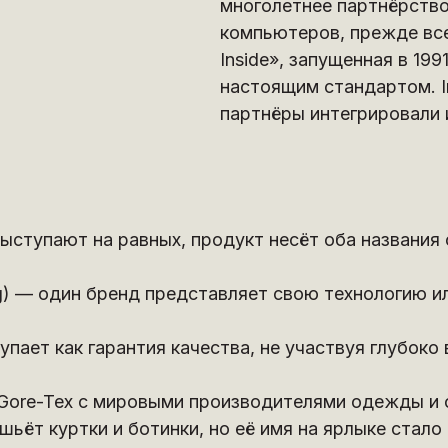
многолетнее партнёрство
компьютеров, прежде всег
Inside», запущенная в 199
настоящим стандартом. I
партнёры интегрировали и
корпусе фирменной накле
Каждый формат — как инструм
подходит задаче, аудитории 
ыступают на равных, продукт несёт оба названия 
ing) — один бренд представляет свою технологию и
пает как гарантия качества, не участвуя глубоко 
ore-Tex с мировыми производителями одежды и обу
е шьёт куртки и ботинки, но её имя на ярлыке ста