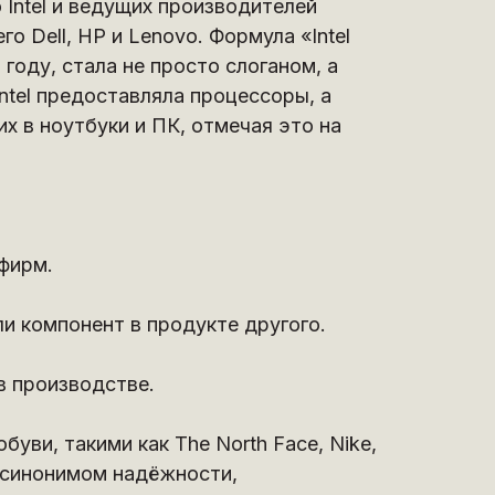
 Intel и ведущих производителей
о Dell, HP и Lenovo. Формула «Intel
1 году, стала не просто слоганом, а
ntel предоставляла процессоры, а
х в ноутбуки и ПК, отмечая это на
йкой.
ент в арсенале: выбирают тот, что
и бюджету.
фирм.
ли компонент в продукте другого.
в производстве.
ви, такими как The North Face, Nike,
ло синонимом надёжности,