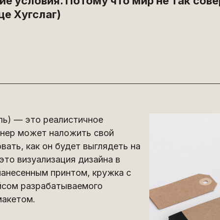
ие условия. Потому что мир не так сов
це Хугслаг)
ль) — это реалистичное
йнер может наложить свой
ать, как он будет выглядеть на
это визуализация дизайна в
нанесенным принтом, кружка с
ейсом разрабатываемого
макетом.