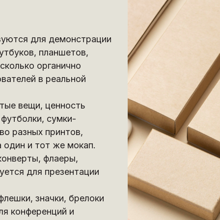
зуются для демонстрации
утбуков, планшетов,
сколько органично
ователей в реальной
тые вещи, ценность
 футболки, сумки-
во разных принтов,
 один и тот же мокап.
конверты, флаеры,
зуется для презентации
флешки, значки, брелоки
ля конференций и